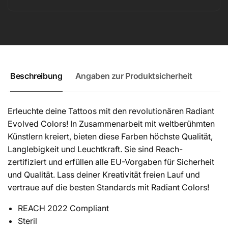
Ghent
-
Brown
Ghent
30
Brown
ml
30
ml
Beschreibung
Angaben zur Produktsicherheit
Erleuchte deine Tattoos mit den revolutionären Radiant
Evolved Colors! In Zusammenarbeit mit weltberühmten
Künstlern kreiert, bieten diese Farben höchste Qualität,
Langlebigkeit und Leuchtkraft. Sie sind Reach-
zertifiziert und erfüllen alle EU-Vorgaben für Sicherheit
und Qualität. Lass deiner Kreativität freien Lauf und
vertraue auf die besten Standards mit Radiant Colors!
REACH 2022 Compliant
Steril