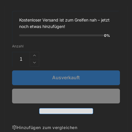
Kostenloser Versand ist zum Greifen nah – jetzt
noch etwas hinzufügen!
0%
Anzahl
Erhöhe
die
Verringere
Menge
die
für
Menge
Ausverkauft
Radiant
für
Colors
Radiant
-
Colors
Evolved
-
-
Evolved
Tattoo
-
Farbe
Tattoo
-
Farbe
Hinzufügen zum vergleichen