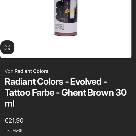
Von
Radiant Colors
Radiant Colors - Evolved -
Tattoo Farbe - Ghent Brown 30
ml
Normaler
€21,90
Preis
inkl. MwSt.