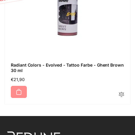
Radiant Colors - Evolved - Tattoo Farbe - Ghent Brown
30 ml
Normaler
€21,90
Preis