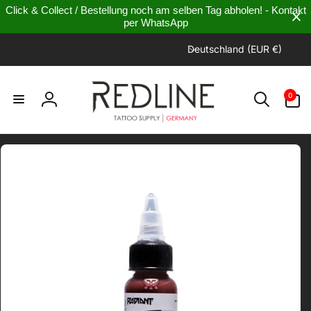
Direkt
Click & Collect / Bestellung noch am selben Tag abholen! - Kontakt
zum
per WhatsApp
Inhalt
L
Deutschland (EUR €)
a
n
0
d
0
Artikel
Einloggen
/
R
e
uktinformationen
g
ngen
i
o
n